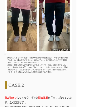
病院でみてもらっていたが、心臓病や糖尿病の既往歴があり、年齢も80代で高齢
であるため、膝の手術ができないと言われていた。膝の痛みが生活の中で支障を
きたしていたところに来院された患者さん。
​最初は、何度も通わなければならないと思っていて「不安」を抱えていました
が、一度当院の整体を受けてみて「体はこうやって改善すればいいのか」と理解
されてからは、ご自身でもセルフケアができるようになり、整体の頻度は減り、
メンテナンスを気になる時に入れる程度に回復された事例。
CASE.2
膝が曲がり
にくくなり、ずっと
関節注射
を打ってもらっていた
が、全く回復せず...