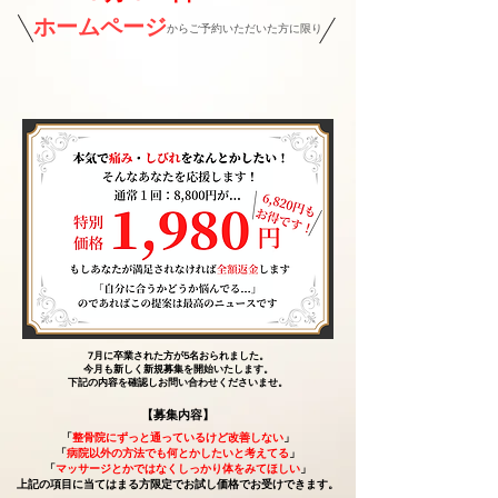
ホームページ
​からご予約いただいた方に限り
7月に卒業された方が5名おられました。
今月も新しく新規募集を開始いたします。
​下記の内容を確認しお問い合わせくださいませ。
【募集内容】
「
整骨院にずっと通っているけど改善しない
」
「
病院以外の方法でも何とかしたいと考えてる
」
「
マッサージとかではなくしっかり体をみてほしい
」
​上記の項目に当てはまる方限定でお試し価格でお受けできます。