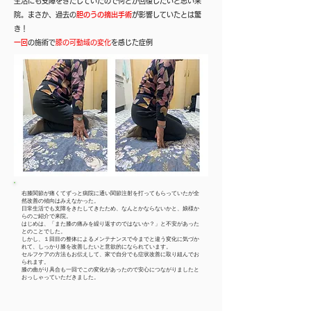
生活にも支障をきたしていたので何とか回復したいと思い来
院。まさか、過去の
胆のうの摘出手術
が影響していたとは驚
き！
一回
の施術で
膝の可動域の変化
を感じた症例
右膝関節が痛くてずっと病院に通い関節注射を打ってもらっていたが全
然改善の傾向はみえなかった。
日常生活でも支障をきたしてきたため、なんとかならないかと、娘様か
らのご紹介で来院。
はじめは、「また膝の痛みを繰り返すのではないか？」と不安があった
とのことでした。
しかし、１回目の整体によるメンテナンスで今までと違う変化に気づか
れて、しっかり膝を改善したいと意欲的になられています。
​セルフケアの方法もお伝えして、家で自分でも症状改善に取り組んでお
られます。
​膝の曲がり具合も一回でこの変化があったので安心につながりましたと
おっしゃっていただきました。