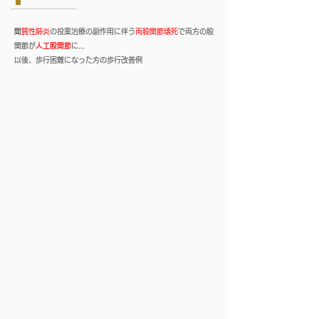
​
間質性肺炎
の投薬治療の副作用に伴う
両股関節壊死
で両方の股
関節が
人工股関節
に...
以後、歩行困難になった方の歩行改善例