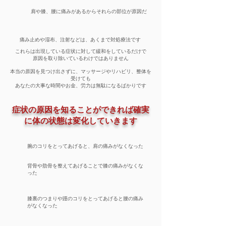
​肩や膝、腰に痛みがあるからそれらの部位が原因だ
​痛み止めや湿布、注射などは、あくまで対処療法です
これらは出現している症状に対して緩和をしているだけで
原因を取り除いているわけではありません
​本当の原因を見つけ出さずに、マッサージやリハビリ、整体を
受けても
あなたの大事な時間やお金、労力は無駄になるばかりです
症状の原因を知ることができれば確実
に体の状態は変化していきます
腕のコリをとってあげると、肩の痛みがなくなった
​背骨や肋骨を整えてあげることで膝の痛みがなくな
った
​膝裏のつまりや踵のコリをとってあげると腰の痛み
がなくなった