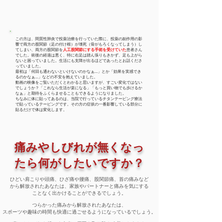
この方は、間質性肺炎で投薬治療を行っていた際に、投薬の副作用の影
響で両方の股関節（足の付け根）が壊死（骨がもろくなってしまう）し
てしまい、両方の股関節を
人工股関節にする手術を受けていた
患者さん
でした。術後の経過は悪く、特に右足は踏ん張りもきかず、足も上がら
ないと困っていました。生活にも支障が出るほどであったとお話くださ
っていました。
最初は「何回も通わないといけないのかなぁ...」とか「効果を実感でき
るのかなぁ...」などの不安を抱えていました。
​動画の映像をご覧いただくとわかると思いますが、すごい変化ではない
でしょうか？「これなら生活が楽になる」「もっと買い物でも歩けるか
なぁ」と期待をふくらませることもできるようになりました。
ちなみに体に貼ってあるのは、当院で行っているチタンテーピング療法
で貼っているテーピングです。​その方の症状の一番影響している部分に
貼るだけで体は変化します。
痛みやしびれが無くなっ
たら何がしたいですか？
​ひどい肩こりや頭痛、ひざ痛や腰痛、股関節痛、首の痛みなど
から解放されたあなたは、家族やパートナーと痛みを気にする
ことなく出かけることができるでしょう。
​つらかった痛みから解放されたあなたは、
スポーツや趣味の時間も快適に過ごせるようになっているでしょう。