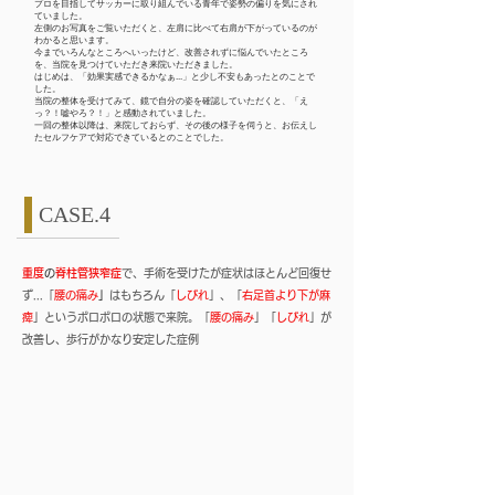
プロを目指してサッカーに取り組んでいる青年で姿勢の偏りを気にされ
ていました。
左側のお写真をご覧いただくと、左肩に比べて右肩が下がっているのが
わかると思います。
今までいろんなところへいったけど、改善されずに悩んでいたところ
を、当院を見つけていただき来院いただきました。
はじめは、「効果実感できるかなぁ...」と少し不安もあったとのことで
した。
当院の整体を受けてみて、鏡で自分の姿を確認していただくと、「え
っ？！嘘やろ？！」と感動されていました。
​一回の整体以降は、来院しておらず、その後の様子を伺うと、お伝えし
たセルフケアで対応できているとのことでした。
CASE.4
重度
の
脊柱管狭窄症
で、手術を受けたが症状はほとんど回復せ
ず...「
腰の痛み
」
はもちろん「
しびれ
」、「
右足首より下が麻
痺
」というボロボロの状態で来院。「
腰の痛み
」「
しびれ
」が
改善し、歩行がかなり安定した症例