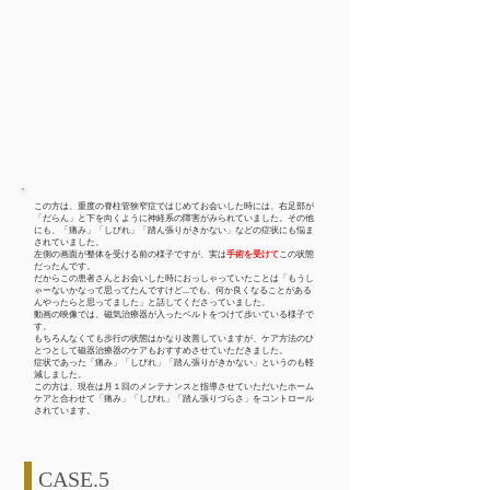
この方は、重度の脊柱管狭窄症ではじめてお会いした時には、右足部が
「だらん」と下を向くように神経系の障害がみられていました。その他
にも、「痛み」「しびれ」「踏ん張りがきかない」などの症状にも悩ま
されていました。
左側の画面が整体を受ける前の様子ですが、実は
手術を受けて
この状態
だったんです。
だからこの患者さんとお会いした時におっしゃっていたことは「もうし
ゃーないかなって思ってたんですけど...でも、何か良くなることがある
んやったらと思ってました」と話してくださっていました。
動画の映像では、磁気治療器が入ったベルトをつけて歩いている様子で
す。
もちろんなくても歩行の状態はかなり改善していますが、ケア方法のひ
とつとして磁器治療器のケアもおすすめさせていただきました。
症状であった「痛み」「しびれ」「踏ん張りがきかない」というのも軽
減しました。
​この方は、現在は月１回のメンテナンスと指導させていただいたホーム
ケアと合わせて「痛み」「しびれ」「踏ん張りづらさ」をコントロール
されています。
CASE.5