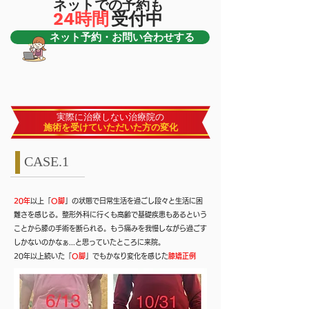
​ネットでの予約も
24時間
​受付中
ネット予約・お問い合わせする
実際に治療しない治療院の
施術を受けていただいた方の変化
CASE.1
20年
以上「
O脚
」の状態で日常生活を過ごし段々と生活に困
難さを感じる。整形外科に行くも高齢で基礎疾患もあるという
ことから膝の手術を断られる。もう痛みを我慢しながら過ごす
しかないのかなぁ...と思っていたところに来院。
​20年以上続いた「
O脚
」でもかなり変化を感じた
膝矯正例