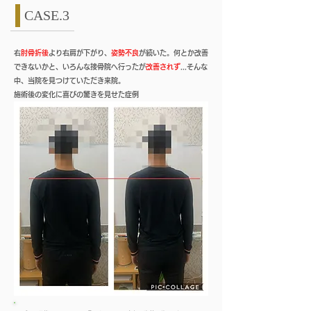
CASE.3
​
右肘骨折後
より右肩が下がり、
姿勢不良
が続いた。何とか改善
できないかと、いろんな接骨院へ行ったが
改善されず
...そんな
中、当院を見つけていただき来院。
施術後の変化に喜びの驚きを見せた症例